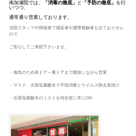
南加瀬院では、
「消毒の徹底」
と
「予防の徹底」
を行
いつつ、
通常通り営業しております。
当院スタッフや関係者で感染者や濃厚接触者も出ておりせん
ので、
ご安心してご来院下さいませ。
・換気のため表ドア～裏ドアまで開放しながら営業
・マスク、次亜塩素酸水で手指消毒とウイルス除去首掛け
・次亜塩素酸水のミストを待合室に常にON